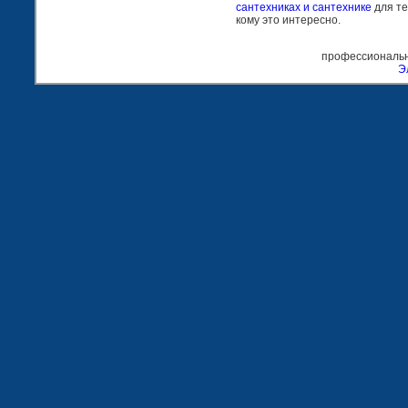
сантехниках и сантехнике
для те
кому это интересно.
профессиональн
Э