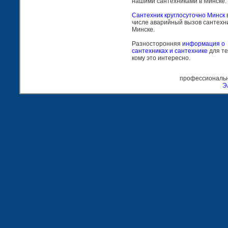
нашими сантехниками в Минске.
Сантехник круглосуточно Минск
числе аварийный вызов сантехни
Минске.
Разносторонняя
информация о
сантехниках и сантехнике
для те
кому это интересно.
профессиональн
Э